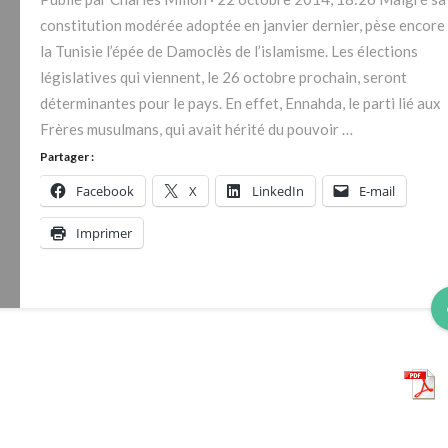
octobre
constitution modérée adoptée en janvier dernier, pèse encore
prochain,
la Tunisie l’épée de Damoclès de l’islamisme. Les élections
seront
législatives qui viennent, le 26 octobre prochain, seront
déterminantes
déterminantes pour le pays. En effet, Ennahda, le parti lié aux
pour
Frères musulmans, qui avait hérité du pouvoir …
le
Partager :
pays.
Facebook
X
LinkedIn
E-mail
Imprimer