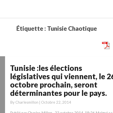
Étiquette :
Tunisie Chaotique
Tunisie :les élections
Tunisie
:les
législatives qui viennent, le 2
élections
octobre prochain, seront
législatives
déterminantes pour le pays.
qui
viennent,
By
Charlesmillon
|
Octobre 22, 2014
le
26
Publié par Charles Millon · 22 octobre 2014, 18:26 Malgré sa