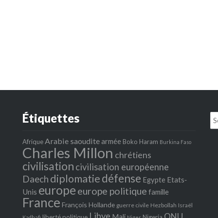
Étiquettes
Se
fo
Arabie saoudite
armée
Afrique
Boko Haram
Burkina Faso
Charles Millon
chrétiens
civilisation
civilisation européenne
défense
diplomatie
Daech
Egypte
Etats‐
europe
europe politique
Unis
famille
France
François Hollande
guerre civile
Hezbollah
Israël
Libye
ONU
Mali
liberté politique
Nigeria
Kadhafi
Niger