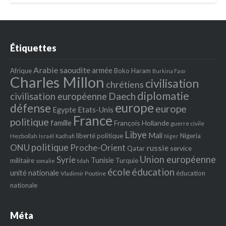
Étiquettes
Arabie saoudite
armée
Afrique
Boko Haram
Burkina Faso
Charles Millon
civilisation
chrétiens
diplomatie
Daech
civilisation européenne
europe
défense
europe
Egypte
Etats‐Unis
France
politique
famille
François Hollande
guerre civile
Libye
Mali
liberté politique
Nigeria
Hezbollah
Israël
Kadhafi
Niger
politique
ONU
Proche-Orient
russie
service
Qatar
Union européenne
Syrie
Tunisie
militaire
Turquie
tdah
somalie
école
éducation
unité nationale
éducation
Vladimir Poutine
nationale
Méta