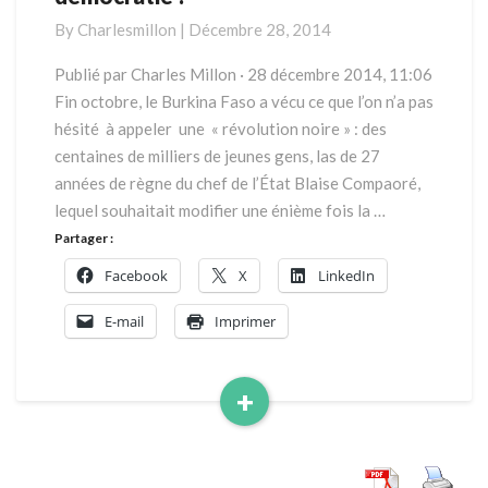
:
By
Charlesmillon
|
Décembre 28, 2014
Etat
de
Publié par Charles Millon · 28 décembre 2014, 11:06
droit
Fin octobre, le Burkina Faso a vécu ce que l’on n’a pas
ou
hésité à appeler une « révolution noire » : des
démocratie
centaines de milliers de jeunes gens, las de 27
?
années de règne du chef de l’État Blaise Compaoré,
lequel souhaitait modifier une énième fois la …
Partager :
Facebook
X
LinkedIn
E-mail
Imprimer
+
Read
More