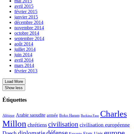
mai 2015
avril 2015
février 2015
janvier 2015
décembre 2014
novembre 2014
octobre 2014
septembre 2014
août 2014
juillet 2014
juin 2014
avril 2014
mars 2014
février 2013
Load More
Show less
Étiquettes
Charles
Arabie saoudite
armée
Afrique
Boko Haram
Burkina Faso
Millon
civilisation
chrétiens
civilisation européenne
europe
défense
diplomatie
Daech
Etats‐Unis
Egypte