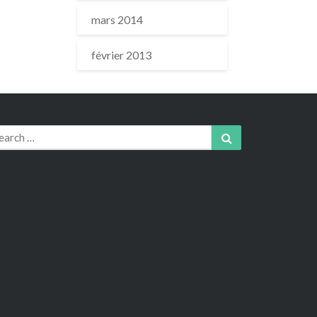
mars 2014
février 2013
arch
Search
r: