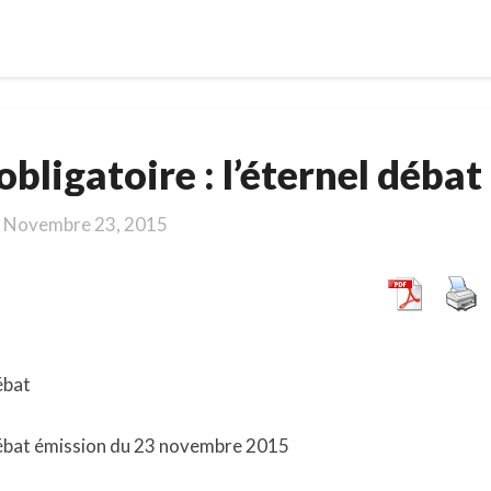
Service
obligatoire : l’éternel débat
militaire
obligatoire
Novembre 23, 2015
:
l’éternel
débat
débat
l débat émission du 23 novembre 2015