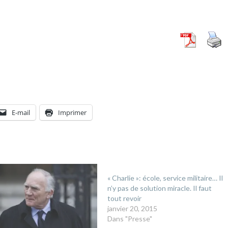
E-mail
Imprimer
« Charlie »: école, service militaire… Il
n’y pas de solution miracle. Il faut
tout revoir
janvier 20, 2015
Dans "Presse"