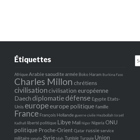
Étiquettes
Se
fo
Arabie saoudite
armée
Afrique
Boko Haram
Burkina Faso
Charles Millon
chrétiens
civilisation
civilisation européenne
défense
diplomatie
Daech
Egypte
Etats‐
europe
europe politique
Unis
famille
France
François Hollande
guerre civile
Hezbollah
Israël
Libye
ONU
Mali
liberté politique
Nigeria
Kadhafi
Niger
politique
Proche-Orient
russie
service
Qatar
Union
Syrie
Tunisie
militaire
Turquie
tdah
somalie