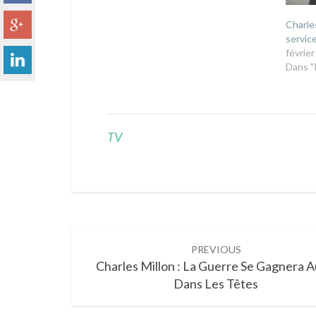
Charles
service
février
Dans "
TV
Post
PREVIOUS
navigation
Charles Millon : La Guerre Se Gagnera A
Dans Les Têtes