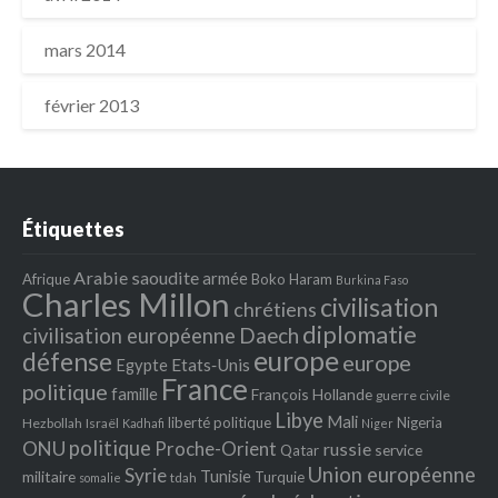
mars 2014
février 2013
Étiquettes
Arabie saoudite
armée
Afrique
Boko Haram
Burkina Faso
Charles Millon
civilisation
chrétiens
diplomatie
Daech
civilisation européenne
europe
défense
europe
Egypte
Etats‐Unis
France
politique
famille
François Hollande
guerre civile
Libye
Mali
liberté politique
Nigeria
Hezbollah
Israël
Kadhafi
Niger
politique
ONU
Proche-Orient
russie
service
Qatar
Union européenne
Syrie
Tunisie
militaire
Turquie
tdah
somalie