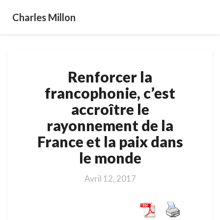
Charles Millon
Renforcer
Renforcer la
la
francophonie,
francophonie, c’est
c’est
accroître le
accroître
le
rayonnement de la
rayonnement
France et la paix dans
de
la
le monde
France
et
Avril 12, 2017
la
paix
dans
le