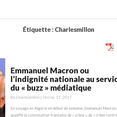
Étiquette :
Charlesmillon
Emmanuel Macron ou
Emmanuel
Macron
l’indignité nationale au servi
ou
du « buzz » médiatique
l’indignité
nationale
By
Charlesmillon
|
Février 17, 2017
au
service
En voyage en Algérie en début de semaine, Emmanuel Macron
du
qualifié la colonisation française de « crime », de « crime contr