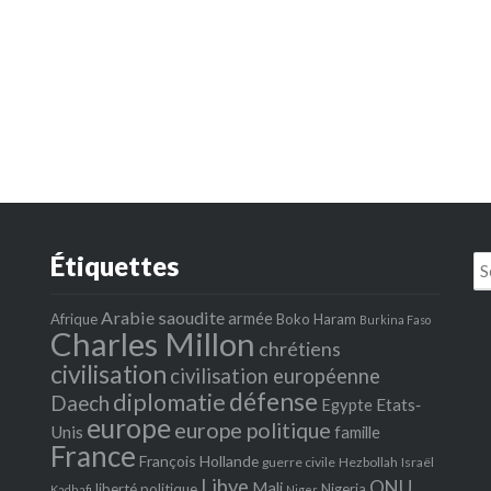
Étiquettes
Se
fo
Arabie saoudite
armée
Afrique
Boko Haram
Burkina Faso
Charles Millon
chrétiens
civilisation
civilisation européenne
défense
diplomatie
Daech
Egypte
Etats‐
europe
europe politique
Unis
famille
France
François Hollande
guerre civile
Hezbollah
Israël
Libye
ONU
Mali
liberté politique
Nigeria
Kadhafi
Niger