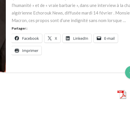
«
l’humanité » et de « vraie barbarie », dans une interview à la ch
buzz
algérienne Echorouk News, diffusée mardi 14 février . Monsie
»
Macron, ces propos sont d’une indignité sans nom lorsque …
médiatique
Partager :
Facebook
X
LinkedIn
E-mail
Imprimer