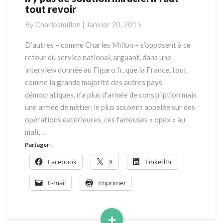
tout revoir
service
militaire…
By
Charlesmillon
|
Janvier 20, 2015
Il
n’y
D’autres – comme Charles Millon – s’opposent à ce
pas
retour du service national, arguant, dans une
de
interview donnée au Figaro.fr, que la France, tout
solution
comme la grande majorité des autres pays
miracle.
démocratiques, n’a plus d’armée de conscription mais
Il
faut
une armée de métier, le plus souvent appelée sur des
tout
opérations extérieures, ces fameuses « opex » au
revoir
mali, …
Partager :
Facebook
X
LinkedIn
E-mail
Imprimer
+