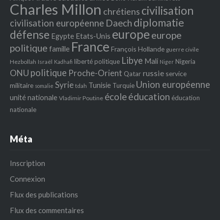
Charles Millon
civilisation
chrétiens
diplomatie
Daech
civilisation européenne
europe
défense
europe
Egypte
Etats‐Unis
France
politique
famille
François Hollande
guerre civile
Libye
Mali
liberté politique
Nigeria
Hezbollah
Israël
Kadhafi
Niger
politique
ONU
Proche-Orient
russie
service
Qatar
Union européenne
Syrie
Tunisie
militaire
Turquie
tdah
somalie
école
éducation
unité nationale
éducation
Vladimir Poutine
nationale
Méta
Inscription
Connexion
Flux des publications
Flux des commentaires