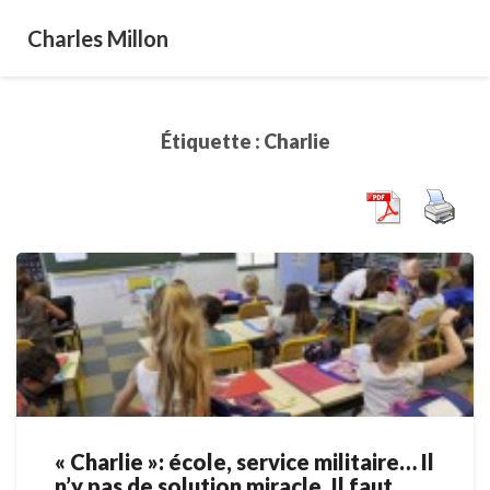
Charles Millon
Étiquette :
Charlie
« Charlie »: école, service militaire… Il
« Charlie »:
n’y pas de solution miracle. Il faut
école,