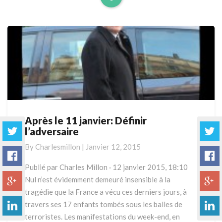
Read
More
Après le 11 janvier: Définir
Après
l’adversaire
le
11
By
Charlesmillon
|
Janvier 12, 2015
janvier:
Définir
Publié par Charles Millon · 12 janvier 2015, 18:10
l’adversaire
Nul n’est évidemment demeuré insensible à la
tragédie que la France a vécu ces derniers jours, à
travers ses 17 enfants tombés sous les balles de
terroristes. Les manifestations du week-end, en