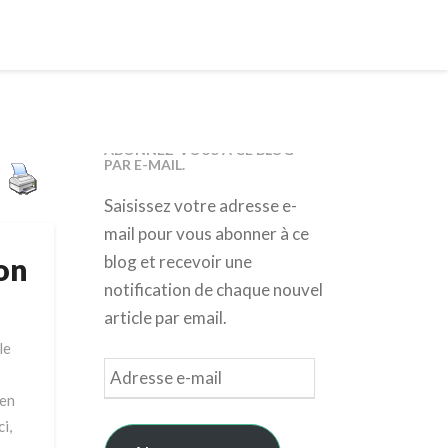
ABONNEZ-VOUS À CE BLOG
PAR E-MAIL.
Saisissez votre adresse e-
mail pour vous abonner à ce
ion
blog et recevoir une
notification de chaque nouvel
article par email.
le
Adresse
e-
ien
mail
i,