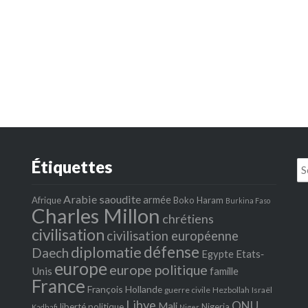
Étiquettes
Se
fo
Arabie saoudite
armée
Afrique
Boko Haram
Burkina Faso
Charles Millon
chrétiens
civilisation
civilisation européenne
défense
diplomatie
Daech
Egypte
Etats‐
europe
europe politique
Unis
famille
France
François Hollande
guerre civile
Hezbollah
Israël
Libye
ONU
Mali
liberté politique
Nigeria
Kadhafi
Niger