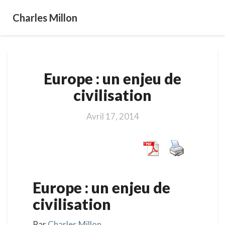
Charles Millon
Europe
Europe : un enjeu de
:
un
civilisation
enjeu
de
Avril 17, 2014
civilisation
Europe : un enjeu de
civilisation
Par
Charles Millon