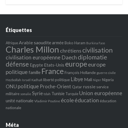
Étiquettes
Arabie saoudite
armée
Afrique
Boko Haram
Burkina Faso
Charles Millon
civilisation
chrétiens
diplomatie
Daech
civilisation européenne
europe
défense
europe
Egypte
Etats‐Unis
France
politique
famille
François Hollande
guerre civile
Libye
Mali
liberté politique
Nigeria
Hezbollah
Israël
Kadhafi
Niger
politique
ONU
Proche-Orient
russie
service
Qatar
Union européenne
Syrie
Tunisie
militaire
Turquie
tdah
somalie
école
éducation
unité nationale
éducation
Vladimir Poutine
nationale
Méta